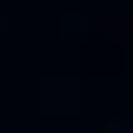
S62
V50
V55
V65