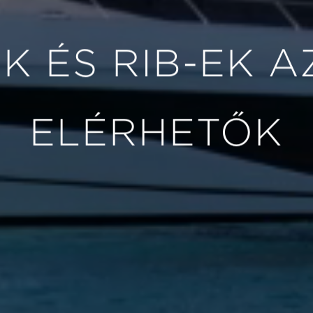
K ÉS RIB-EK 
ELÉRHETŐK