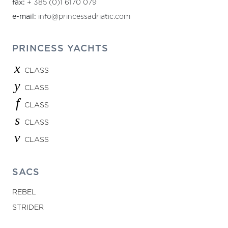
fax:
+ 385 (0)1 6170 079
e-mail:
info@princessadriatic.com
PRINCESS YACHTS
x
CLASS
y
CLASS
f
CLASS
s
CLASS
v
CLASS
SACS
REBEL
STRIDER