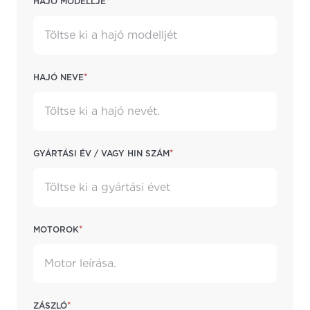
Hajó modellje
S62
V50
V55
*
Hajó neve
V65
*
Gyártási év / vagy HIN szám
*
Motorok
*
Zászló