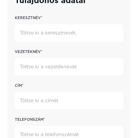
Tulajdonos adatai
*
Keresztnév
*
Vezetéknév
*
Cím
*
Telefonszám