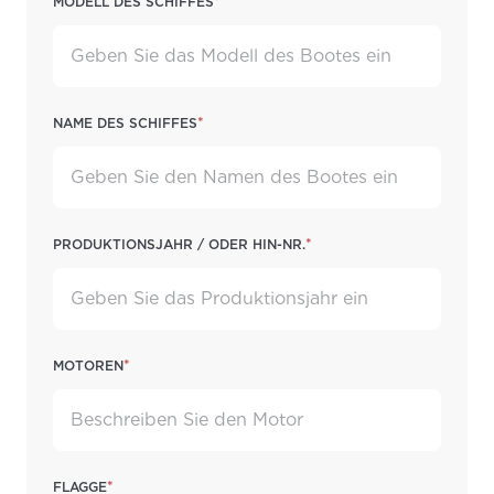
Modell des Schiffes
S62
V50
V55
*
Name des Schiffes
V65
*
Produktionsjahr / oder HIN-Nr.
*
Motoren
*
Flagge