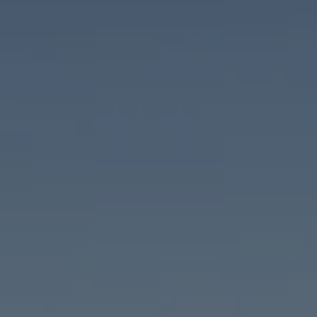
S62
V50
V55
V65