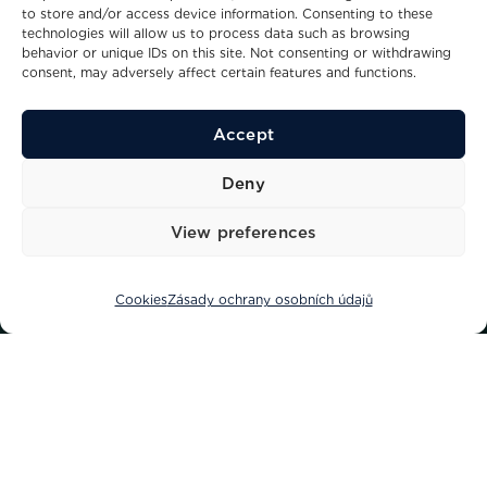
to store and/or access device information. Consenting to these
technologies will allow us to process data such as browsing
behavior or unique IDs on this site. Not consenting or withdrawing
consent, may adversely affect certain features and functions.
Accept
36
20.6
8
Kn
M
Ppl
Deny
Maximální rychlost
Délka
Berths
View preferences
Cookies
Zásady ochrany osobních údajů
Výkonný a progresivní, V65 nastavuje nový
standard v ohromujícím výkonu. Trup s
hlubokým „V“, navržený Olenskim, je