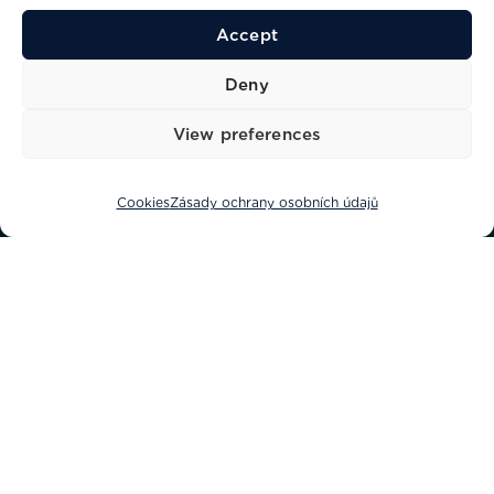
Accept
48
17,3
22
kn
m
ppl
Deny
Maximální rychlost
Délka
Kapacita
View preferences
Cookies
Zásady ochrany osobních údajů
Rebel 55 je vlajková loď řady, určená pro ty, kteří
hledají majestátnost, bezpečnost a prestiž.
Ztělesňuje dynamiku, energii, design a inovaci.
Může vás zavést kamkoli si přejete, při hledání
nové perspektivy. Ideální pro ty, kteří milují
objevovat moře ve všech jeho podobách.