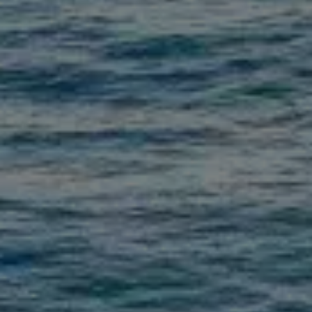
S62
V50
V55
V65