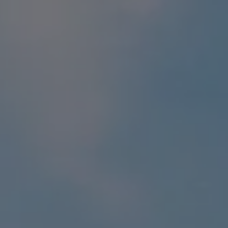
S80
V50
V55
V65